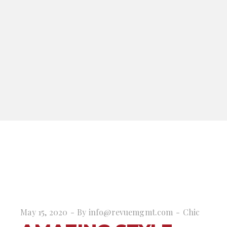
May 15, 2020
By
info@revuemgmt.com
Chic