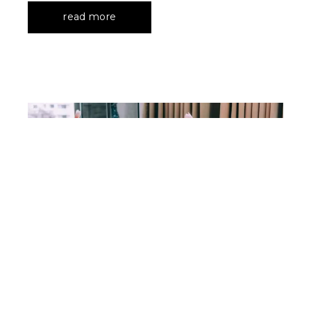
read more
May 15, 2020
By
info@revuemgmt.com
Chic