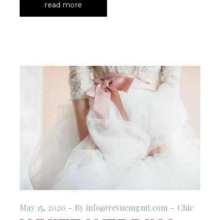
read more
May 15, 2020
By
info@revuemgmt.com
Chic